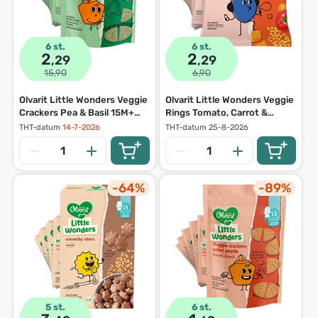
6 st.
6 st.
2
2
,29
,29
15,90
6,90
Olvarit Little Wonders Veggie
Olvarit Little Wonders Veggie
Crackers Pea & Basil 15M+
Rings Tomato, Carrot &
105g
Pumpkin 12M+ 15g
THT-datum
14-7-2026
THT-datum
25-8-2026
-64%
-89%
5 st.
6 st.