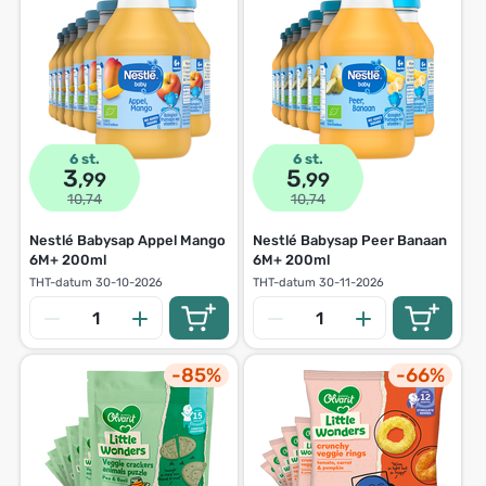
6 st.
6 st.
3
5
,99
,99
10,74
10,74
Nestlé Babysap Appel Mango
Nestlé Babysap Peer Banaan
6M+ 200ml
6M+ 200ml
THT-datum
30-10-2026
THT-datum
30-11-2026
-85%
-66%