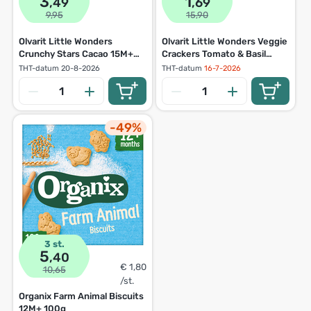
3
1
,49
,69
9,95
15,90
Olvarit Little Wonders
Olvarit Little Wonders Veggie
Crunchy Stars Cacao 15M+
Crackers Tomato & Basil
70g
15M+ 105g
THT-datum
20-8-2026
THT-datum
16-7-2026
-49%
3 st.
5
,40
€ 1,80
10,65
/st.
Organix Farm Animal Biscuits
12M+ 100g