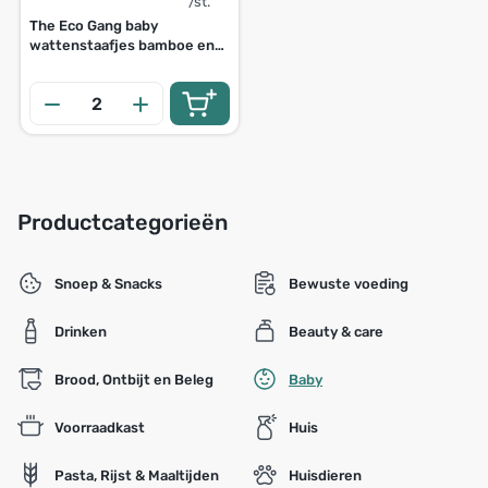
/st.
The Eco Gang baby
wattenstaafjes bamboe en
katoen 50st
Productcategorieën
Snoep & Snacks
Bewuste voeding
Drinken
Beauty & care
Brood, Ontbijt en Beleg
Baby
Voorraadkast
Huis
Pasta, Rijst & Maaltijden
Huisdieren