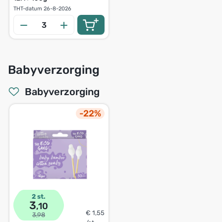
THT-datum
26-8-2026
Babyverzorging
Babyverzorging
-22%
2 st.
3
,10
€ 1,55
3,98