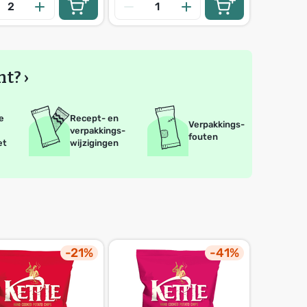
t? ›
e
Recept- en
Verpakkings-
verpakkings-
fouten
et
wijzigingen
-21%
-41%