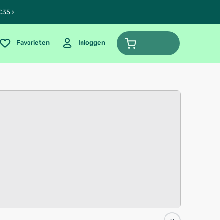
€35 ›
Favorieten
Inloggen