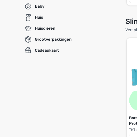
Baby
Huis
Sl
Huisdieren
Verspi
Grootverpakkingen
Cadeaukaart
Bar
Pro
THT-