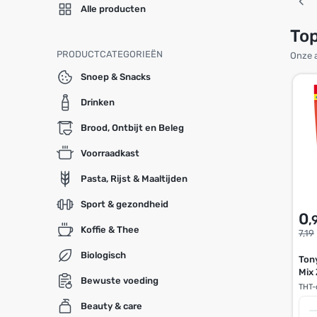
Alle producten
To
PRODUCTCATEGORIEËN
Onze a
Snoep & Snacks
Drinken
Brood, Ontbijt en Beleg
Voorraadkast
Pasta, Rijst & Maaltijden
Sport & gezondheid
0
,
Koffie & Thee
7,19
Biologisch
Ton
Mix
Bewuste voeding
THT-
Beauty & care