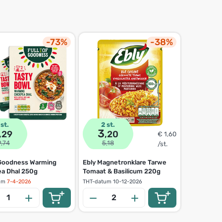
-73%
-38%
 st.
2 st.
3 st.
3
3
,29
,20
,3
€ 1,60
9,74
5,18
8,97
/st.
 Goodness Warming
Ebly Magnetronklare Tarwe
Maggi Magi
ea Dhal 250g
Tomaat & Basilicum 220g
Roerbakno
185g
um
7-4-2026
THT-datum
10-12-2026
THT-datum
3