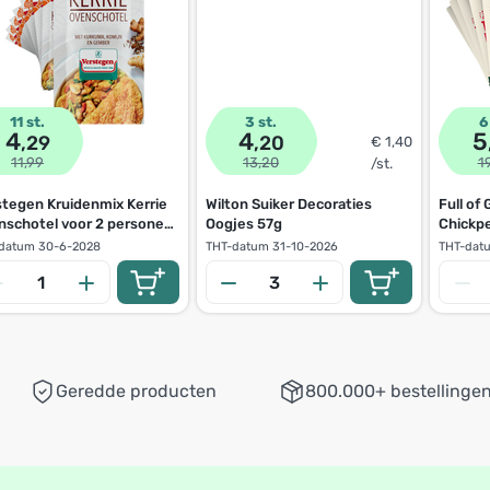
11 st.
3 st.
6
4
4
5
,29
,20
€ 1,40
11,99
13,20
1
/st.
stegen Kruidenmix Kerrie
Wilton Suiker Decoraties
Full of
nschotel voor 2 personen
Oogjes 57g
Chickp
datum
30-6-2028
THT-datum
31-10-2026
THT-dat
Geredde producten
800.000+ bestellinge