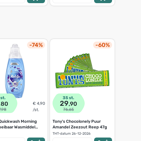
-74%
-60%
 st.
35 st.
2 st.
29
6
,80
,90
,8
€ 4,90
7,98
76,65
8,58
/st.
 Quickwash Morning
Tony's Chocolonely Puur
Holie Crun
oeibaar Wasmiddel
Amandel Zeezout Reep 47g
hazelnoot
THT-datum
26-12-2026
THT-datum
2