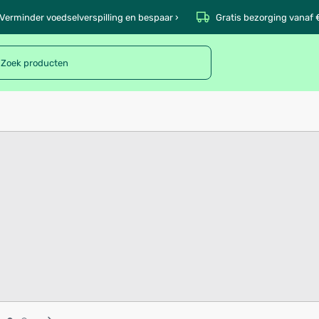
Verminder voedselverspilling en bespaar ›
Gratis bezorging vanaf 