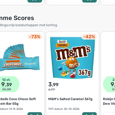
imme Scores
llingsvrije boodschappen met korting
-73%
-42%
12 st.
2
9
9
3
,39
,99
35,88
3
6,99
ebells Coco Choco Soft
M&M's Salted Caramel 367g
Robijn
tein Bar 55g
Dew Vl
837ml
datum
14-8-2026
THT-datum
25-10-2026