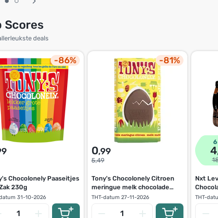
p Scores
llerleukste deals
-86%
-81%
6
4
0
99
,99
1
5,49
y's Chocolonely Paaseitjes
Tony's Chocolonely Citroen
Nxt Lev
 Zak 230g
meringue melk chocolade
Chocol
reep 180g
datum
31-10-2026
THT-datum
27-11-2026
THT-dat