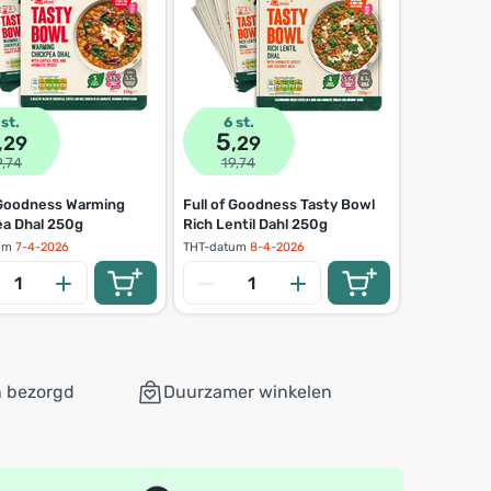
 st.
6 st.
2 st.
5
12
,29
,29
,9
9,74
19,74
39,98
 Goodness Warming
Full of Goodness Tasty Bowl
Robijn Was
ea Dhal 250g
Rich Lentil Dahl 250g
Tropical 6
um
7-4-2026
THT-datum
8-4-2026
n bezorgd
Duurzamer winkelen