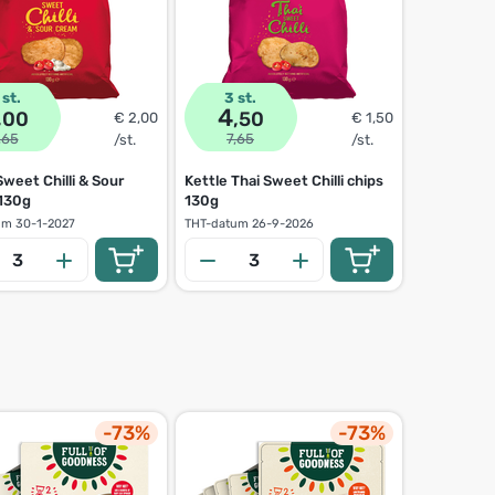
 st.
3 st.
3 st.
4
6
,00
,50
,0
€ 2,00
€ 1,50
,65
7,65
7,65
/st.
/st.
Sweet Chilli & Sour
Kettle Thai Sweet Chilli chips
Kettle In
130g
130g
Garlic chip
um
30-1-2027
THT-datum
26-9-2026
THT-datum
6
-73%
-73%