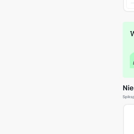
W
Ni
Spiksp