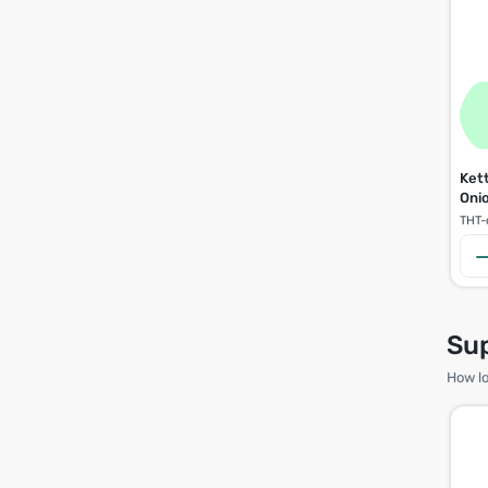
Ket
Oni
THT-
Su
How lo