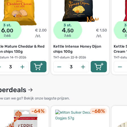
3 st.
3 st.
3
6
4
6
,00
,50
€ 2,00
€ 1,50
7,65
7,65
7
/st.
/st.
tle Mature Cheddar & Red
Kettle Intense Honey Dijon
Kettle 
on chips 130g
chips 100g
Cream 
datum
14-11-2026
THT-datum
22-8-2026
THT-dat
perdeals
w can we go? Bekijk onze laagste prijzen.
-64%
-68%