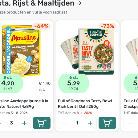
ta, Rijst & Maaltijden
ze producten en vul je voorraadkast
-64%
-73%
3 st.
6 st.
6
4
5
5
,20
,29
€ 1,40
11,67
19,74
1
/st.
line Aardappelpuree à la
Full of Goodness Tasty Bowl
Full of
ute Naturel 4x89g
Rich Lentil Dahl 250g
Chickp
datum
31-8-2026
THT-datum
8-4-2026
THT-dat