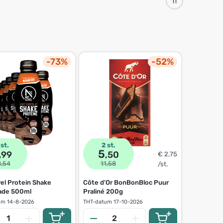
-73%
-52%
 st.
2 st.
2 st.
5
4
,99
,50
,0
€ 2,75
8,54
11,58
7,98
/st.
el Protein Shake
Côte d'Or BonBonBloc Puur
Capri-Sun 
ade 500ml
Praliné 200g
um
14-8-2026
THT-datum
17-10-2026
THT-datum
3