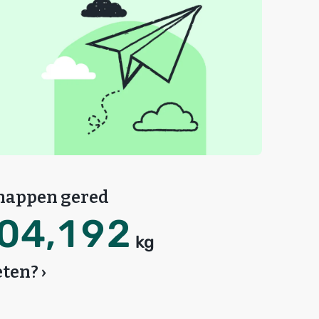
happen gered
0
4
,
1
9
2
kg
ten? ›