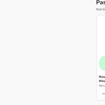
Pas
Red de
Mous
Min
THT-