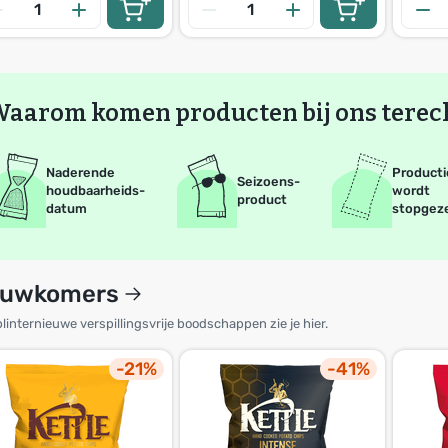
aarom komen producten bij ons terech
Naderende
Producti
Seizoens-
houdbaarheids-
wordt
product
datum
stopgez
euwkomers
linternieuwe verspillingsvrije boodschappen zie je hier.
-21%
-41%