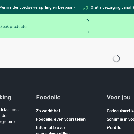
Verminder voedselverspilling en bespaar ›
Gratis bezorging vanaf 
jking
Foodello
Voor jou
geleken met
Zo werkt het
Cadeaukaart 
onder
Foodello, even voorstellen
Schrijf je in v
 grotere
Informatie over
Word lid
voedselverspilling