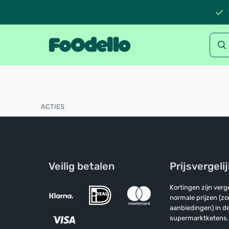
ACTIES
Nieuwsbrief deals
CATEGORIEËN
Superdeals
Veilig betalen
Prijsvergeli
Nieuwkomers
Kortingen zijn ver
normale prijzen (z
Meest verkocht
aanbiedingen) in de
Favorieten
supermarktketens.