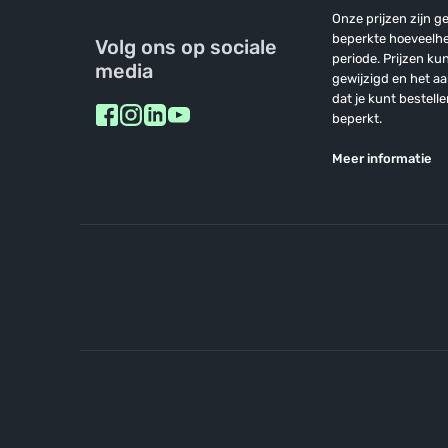
Alle producten
Onze prijzen zijn ge
beperkte hoeveelh
Volg ons op sociale
periode. Prijzen k
media
PRODUCTCATEGORIEËN
gewijzigd en het a
dat je kunt bestelle
Snoep & Snacks
beperkt.
Drinken
Meer informatie
Brood, Ontbijt en Beleg
Voorraadkast
Pasta, Rijst & Maaltijden
Sport & gezondheid
Koffie & Thee
Biologisch
Bewuste voeding
Beauty & care