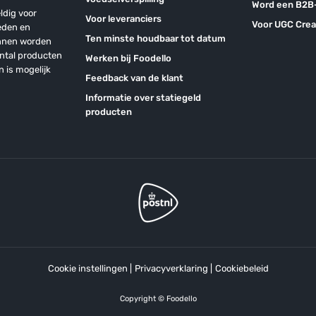
Word een B2B-
ldig voor
Voor leveranciers
Voor UGC Crea
eden en
Ten minste houdbaar tot datum
unnen worden
antal producten
Werken bij Foodello
n is mogelijk
Feedback van de klant
Informatie over statiegeld
producten
Cookie instellingen
|
Privacyverklaring
|
Cookiebeleid
Copyright © Foodello