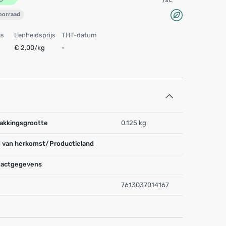
voorraad
js
Eenheidsprijs
THT-datum
€ 2,00/kg
-
akkingsgrootte
0.125 kg
 van herkomst/Productieland
actgegevens
7613037014167