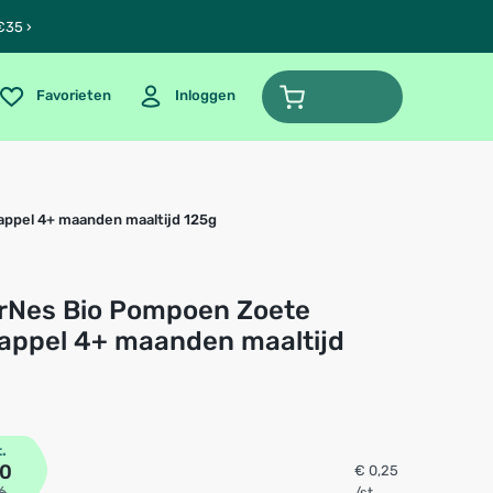
€35 ›
Favorieten
Inloggen
ppel 4+ maanden maaltijd 125g
appel 4+ maanden maaltijd
t.
50
€ 0,25
6
/st.