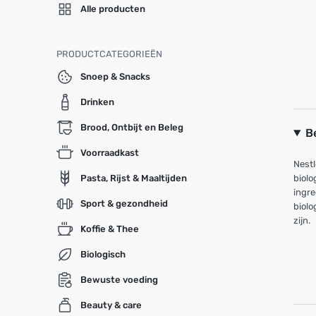
Alle producten
PRODUCTCATEGORIEËN
Snoep & Snacks
Drinken
Brood, Ontbijt en Beleg
B
Voorraadkast
Nestl
Pasta, Rijst & Maaltijden
biolo
ingre
Sport & gezondheid
biolo
zijn.
Koffie & Thee
Biologisch
Bewuste voeding
Beauty & care