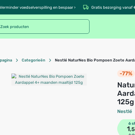
Verminder voedselverspilling en bespaar ›
Gratis bezorging vanaf 
pagina
Categorieën
Nestlé NaturNes Bio Pompoen Zoete Aarda
-77%
NaturNes Bio Pompoen Zoete
Aard
125g
Nestlé
6 s
1
,
6,6