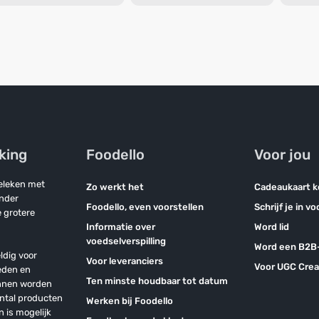
jking
Foodello
Voor jou
geleken met
Zo werkt het
Cadeaukaart 
onder
Foodello, even voorstellen
Schrijf je in v
 grotere
Informatie over
Word lid
voedselverspilling
Word een B2B-
ldig voor
Voor leveranciers
Voor UGC Crea
eden en
Ten minste houdbaar tot datum
unnen worden
antal producten
Werken bij Foodello
n is mogelijk