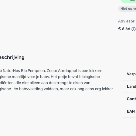
Niet op 
Adviespri
€ 6,66
eschrijving
é NaturNes Bio Pompoen, Zoete Aardappel is een lekkere
Verp
gische maaltijd voor je baby. Het potje bevat biologische
diënten, die niet alleen aan de strengste eisen van
Land
gische- én babyvoeding voldoen, maar ook nog eens erg lekker
Cont
EAN