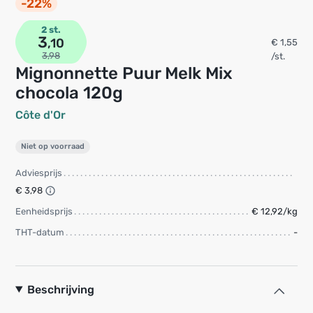
-22%
2 st.
3
,10
€ 1,55
3,98
/st.
Mignonnette Puur Melk Mix
chocola 120g
Côte d'Or
Niet op voorraad
Adviesprijs
€ 3,98
Eenheidsprijs
€ 12,92/kg
THT-datum
-
Beschrijving