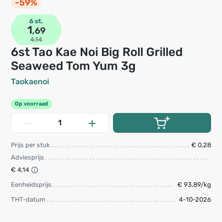
-59%
6 st.
1
,69
4,14
6st Tao Kae Noi Big Roll Grilled
Seaweed Tom Yum 3g
Taokaenoi
Op voorraad
Prijs per stuk
€ 0,28
Adviesprijs
€ 4,14
Eenheidsprijs
€ 93,89/kg
THT-datum
4-10-2026