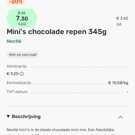
-20%
2 st.
7
,30
€ 3,65
9,20
/st.
Mini's chocolade repen 345g
Nestlé
Niet op voorraad
Adviesprijs
€ 9,20
Eenheidsprijs
€ 10,58/kg
THT-datum
-
Beschrijving
Nestlé mini’s is de ideale chocolade mini mix. Een feestelijke