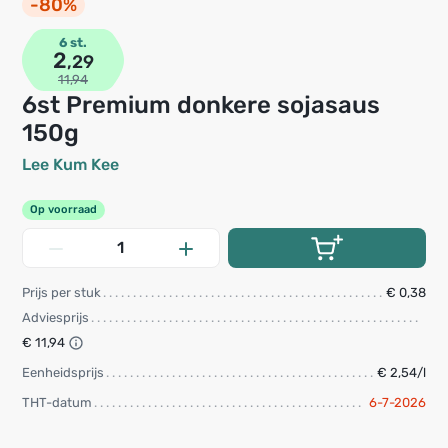
-80%
6 st.
2
,29
11,94
6st Premium donkere sojasaus
150g
Lee Kum Kee
Op voorraad
Prijs per stuk
€ 0,38
Adviesprijs
€ 11,94
Eenheidsprijs
€ 2,54/l
THT-datum
6-7-2026