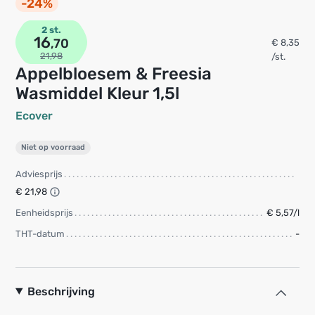
-24%
2 st.
16
,70
€ 8,35
21,98
/st.
Appelbloesem & Freesia
Wasmiddel Kleur 1,5l
Ecover
Niet op voorraad
Adviesprijs
€ 21,98
Eenheidsprijs
€ 5,57/l
THT-datum
-
Beschrijving