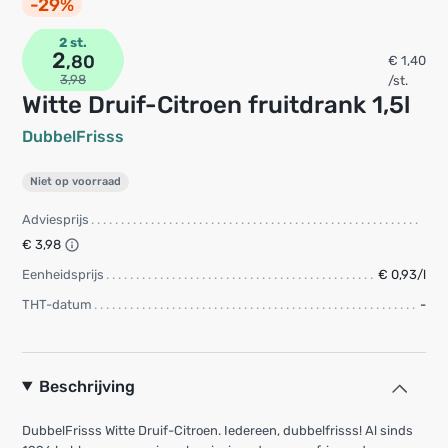
-29%
2 st.
2
,80
€ 1,40
3,98
/st.
Witte Druif-Citroen fruitdrank 1,5l
DubbelFrisss
Niet op voorraad
Adviesprijs
€ 3,98
Eenheidsprijs
€ 0,93/l
THT-datum
-
Beschrijving
DubbelFrisss Witte Druif-Citroen. Iedereen, dubbelfrisss! Al sinds