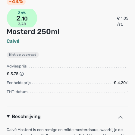
-44%
2 st.
2
,10
€ 1,05
3,78
/st.
Mosterd 250ml
Calvé
Niet op voorraad
Adviesprijs
€ 3,78
Eenheidsprijs
€ 4,20/l
THT-datum
-
Beschrijving
Calvé Mosterd is een romige en milde mosterdsaus, waarbij je de