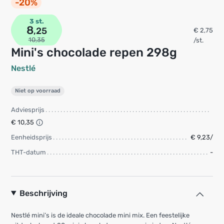
-20%
3 st.
8
,25
€ 2,75
10,35
/st.
Mini's chocolade repen 298g
Nestlé
Niet op voorraad
Adviesprijs
€ 10,35
Eenheidsprijs
€ 9,23/
THT-datum
-
Beschrijving
Nestlé mini’s is de ideale chocolade mini mix. Een feestelijke