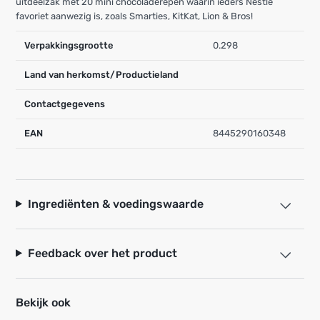
uitdeelzak met 20 mini chocoladerepen waarin ieders Nestlé
favoriet aanwezig is, zoals Smarties, KitKat, Lion & Bros!
Verpakkingsgrootte
0.298
Land van herkomst/Productieland
Contactgegevens
EAN
8445290160348
Ingrediënten & voedingswaarde
Feedback over het product
Bekijk ook