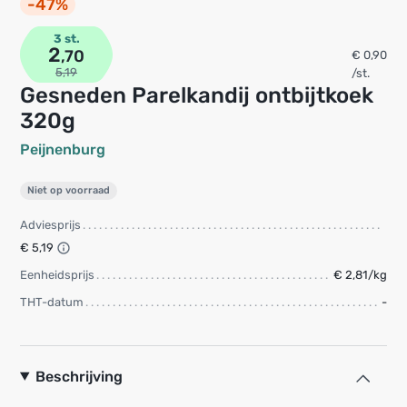
-47%
3 st.
2
,70
€ 0,90
5,19
/st.
Gesneden Parelkandij ontbijtkoek
320g
Peijnenburg
Niet op voorraad
Adviesprijs
€ 5,19
Eenheidsprijs
€ 2,81/kg
THT-datum
-
Beschrijving