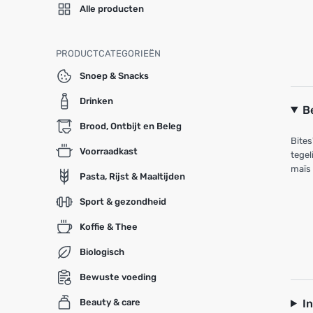
Alle producten
PRODUCTCATEGORIEËN
Snoep & Snacks
Drinken
B
Brood, Ontbijt en Beleg
Bites
Voorraadkast
tegel
maïs 
Pasta, Rijst & Maaltijden
Sport & gezondheid
Koffie & Thee
Biologisch
Bewuste voeding
I
Beauty & care