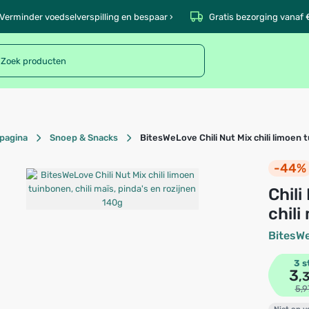
Verminder voedselverspilling en bespaar ›
Gratis bezorging vanaf 
pagina
Snoep & Snacks
BitesWeLove Chili Nut Mix chili limoen t
-44%
Chili Nut Mix chili limoen tuinbonen,
chili
BitesW
3 s
3
,
5,9