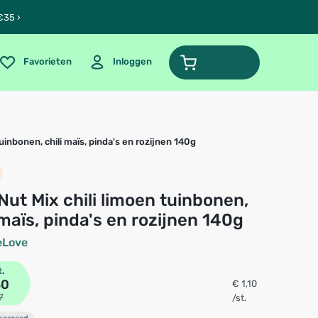
€35 ›
Favorieten
Inloggen
uinbonen, chili maïs, pinda's en rozijnen 140g
 maïs, pinda's en rozijnen 140g
eLove
t.
30
€ 1,10
7
/st.