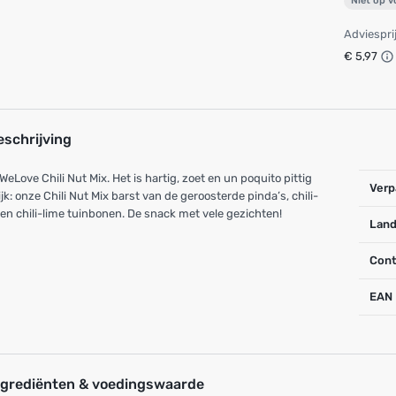
Niet op 
Adviespri
€ 5,97
eschrijving
WeLove Chili Nut Mix. Het is hartig, zoet en un poquito pittig
Verp
ijk: onze Chili Nut Mix barst van de geroosterde pinda’s, chili-
en chili-lime tuinbonen. De snack met vele gezichten!
Land
Cont
EAN
ngrediënten & voedingswaarde