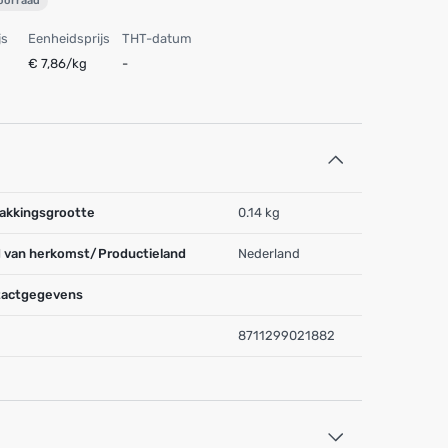
voorraad
js
Eenheidsprijs
THT-datum
€ 7,86/kg
-
akkingsgrootte
0.14 kg
 van herkomst/Productieland
Nederland
actgegevens
8711299021882