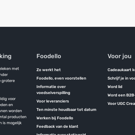
jking
Foodello
Voor jou
geleken met
Zo werkt het
Cadeaukaart 
onder
Foodello, even voorstellen
Schrijf je in v
 grotere
Informatie over
Word lid
voedselverspilling
Word een B2B-
ldig voor
Voor leveranciers
Voor UGC Crea
eden en
Ten minste houdbaar tot datum
unnen worden
antal producten
Werken bij Foodello
n is mogelijk
Feedback van de klant
Informatie over statiegeld