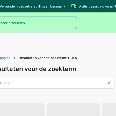
Verminder voedselverspilling en bespaar ›
Gratis bezorging vanaf 
pagina
Resultaten voor de zoekterm: PULS
ultaten voor de zoekterm