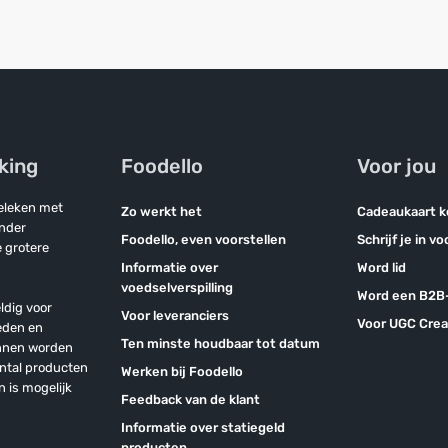
jking
Foodello
Voor jou
geleken met
Zo werkt het
Cadeaukaart 
onder
Foodello, even voorstellen
Schrijf je in v
 grotere
Informatie over
Word lid
voedselverspilling
Word een B2B-
ldig voor
Voor leveranciers
Voor UGC Crea
eden en
Ten minste houdbaar tot datum
unnen worden
antal producten
Werken bij Foodello
n is mogelijk
Feedback van de klant
Informatie over statiegeld
producten