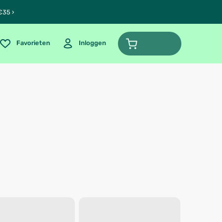
€35 ›
Favorieten
Inloggen