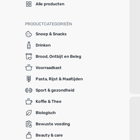
Alle producten
PRODUCTCATEGORIEËN
Snoep & Snacks
Drinken
Brood, Ontbijt en Beleg
Voorraadkast
Pasta, Rijst & Maaltijden
Sport & gezondheid
Koffie & Thee
Biologisch
Bewuste voeding
Beauty & care