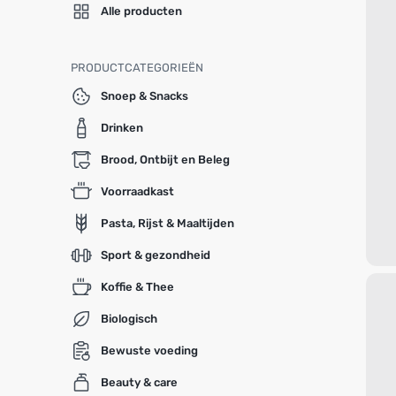
Alle producten
PRODUCTCATEGORIEËN
Snoep & Snacks
Drinken
Brood, Ontbijt en Beleg
Voorraadkast
Pasta, Rijst & Maaltijden
Sport & gezondheid
Koffie & Thee
Biologisch
Bewuste voeding
Beauty & care