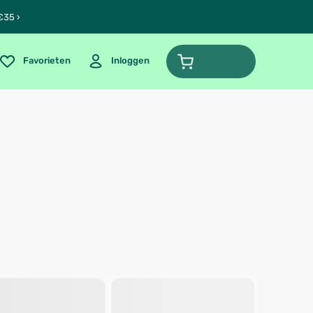
€35 ›
Favorieten
Inloggen