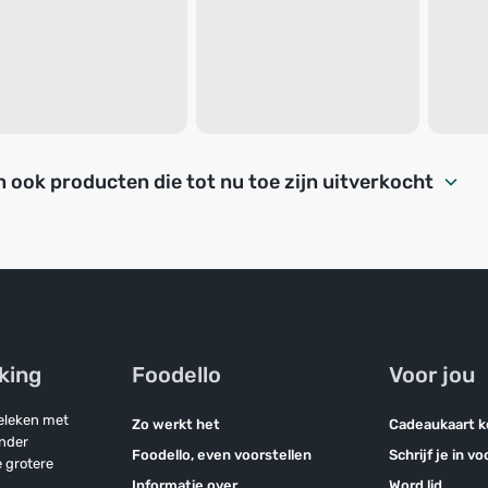
 ook producten die tot nu toe zijn uitverkocht
jking
Foodello
Voor jou
geleken met
Zo werkt het
Cadeaukaart 
onder
Foodello, even voorstellen
Schrijf je in v
 grotere
Informatie over
Word lid