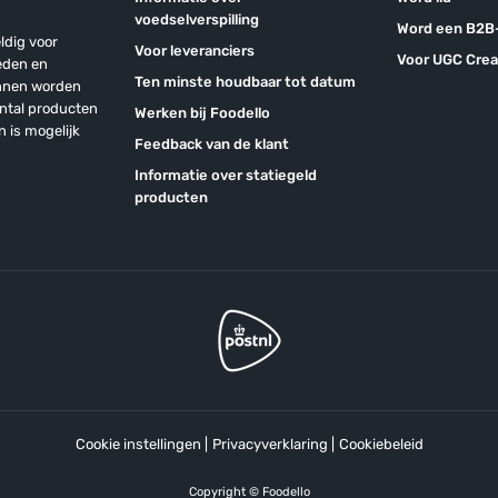
voedselverspilling
Word een B2B-
ldig voor
Voor leveranciers
Voor UGC Crea
eden en
Ten minste houdbaar tot datum
unnen worden
antal producten
Werken bij Foodello
n is mogelijk
Feedback van de klant
Informatie over statiegeld
producten
Cookie instellingen
|
Privacyverklaring
|
Cookiebeleid
Copyright © Foodello