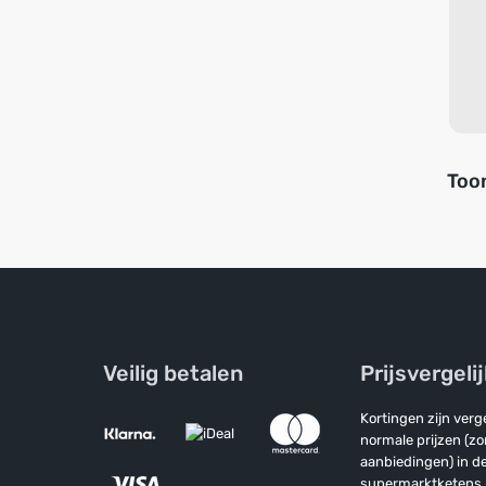
Toon
Veilig betalen
Prijsvergeli
Kortingen zijn ver
normale prijzen (z
aanbiedingen) in de
supermarktketens.