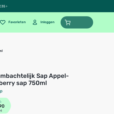
€35 ›
Favorieten
Inloggen
ml
berry sap 750ml
ap
t.
90
94