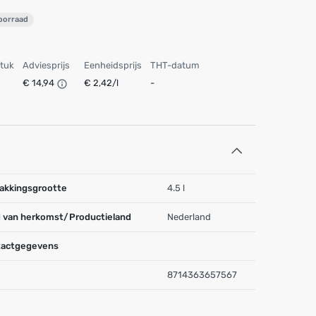
voorraad
stuk
Adviesprijs
Eenheidsprijs
THT-datum
€ 14,94
€ 2,42/l
-
akkingsgrootte
4.5 l
 van herkomst/Productieland
Nederland
actgegevens
8714363657567