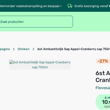
Verminder voedselverspilling en bespaar ›
Gratis bezorging vanaf 
pagina
Drinken
6st Ambachtelijk Sap Appel-Cranberry sap 750
-27%
6st Ambachtelijk Sap Appel-
Cran
Flevos
6 s
10
,
14,