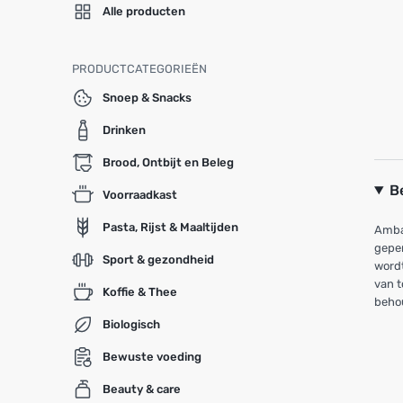
Alle producten
PRODUCTCATEGORIEËN
Snoep & Snacks
Drinken
Brood, Ontbijt en Beleg
B
Voorraadkast
Pasta, Rijst & Maaltijden
Ambac
geper
Sport & gezondheid
wordt
van t
Koffie & Thee
behou
Biologisch
Bewuste voeding
Beauty & care