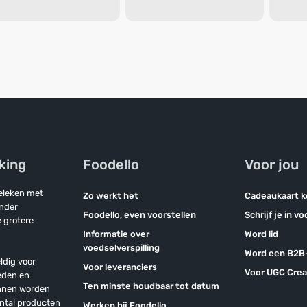
jking
Foodello
Voor jou
geleken met
Zo werkt het
Cadeaukaart 
onder
Foodello, even voorstellen
Schrijf je in v
 grotere
Informatie over
Word lid
voedselverspilling
Word een B2B-
ldig voor
Voor leveranciers
Voor UGC Crea
eden en
Ten minste houdbaar tot datum
unnen worden
antal producten
Werken bij Foodello