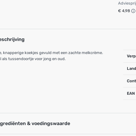
Adviespri
€ 4,98
eschrijving
, knapperige koekjes gevuld met een zachte melkcrème.
Verp
l als tussendoortje voor jong en oud.
Land
Cont
EAN
ngrediënten & voedingswaarde