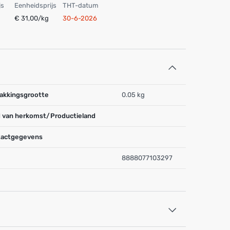
js
Eenheidsprijs
THT-datum
€ 31,00/kg
30-6-2026
akkingsgrootte
0.05 kg
 van herkomst/Productieland
actgegevens
8888077103297