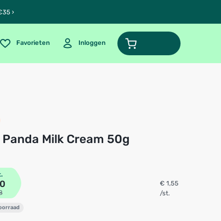
€35 ›
Favorieten
Inloggen
lo Panda Milk Cream 50g
t.
10
€ 1,55
8
/st.
voorraad