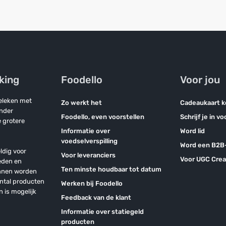
jking
Foodello
Voor jou
geleken met
Zo werkt het
Cadeaukaart 
onder
Foodello, even voorstellen
Schrijf je in v
 grotere
Informatie over
Word lid
voedselverspilling
Word een B2B-
ldig voor
Voor leveranciers
Voor UGC Crea
eden en
Ten minste houdbaar tot datum
unnen worden
antal producten
Werken bij Foodello
n is mogelijk
Feedback van de klant
Informatie over statiegeld
producten