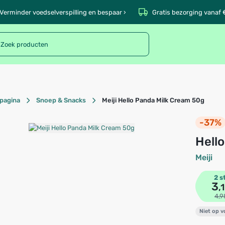
Verminder voedselverspilling en bespaar ›
Gratis bezorging vanaf 
pagina
Snoep & Snacks
Meiji Hello Panda Milk Cream 50g
-37%
Hel
Meiji
2 s
3
,
4,9
Niet op 