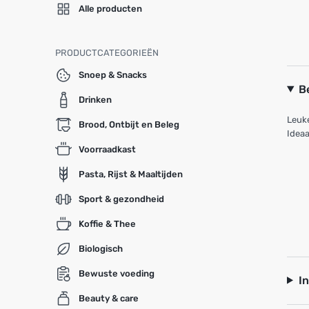
Alle producten
PRODUCTCATEGORIEËN
Snoep & Snacks
B
Drinken
Leuke
Brood, Ontbijt en Beleg
Ideaa
Voorraadkast
Pasta, Rijst & Maaltijden
Sport & gezondheid
Koffie & Thee
Biologisch
Bewuste voeding
I
Beauty & care