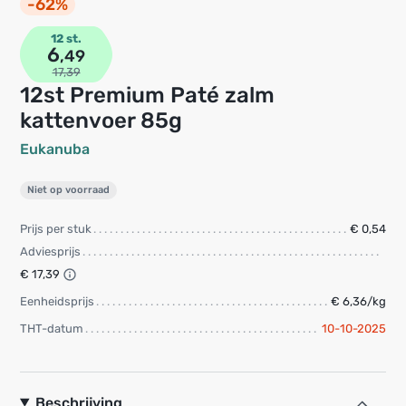
-62%
12 st.
6
,49
17,39
12st Premium Paté zalm
kattenvoer 85g
Eukanuba
Niet op voorraad
Prijs per stuk
€ 0,54
Adviesprijs
€ 17,39
Eenheidsprijs
€ 6,36/kg
THT-datum
10-10-2025
Beschrijving