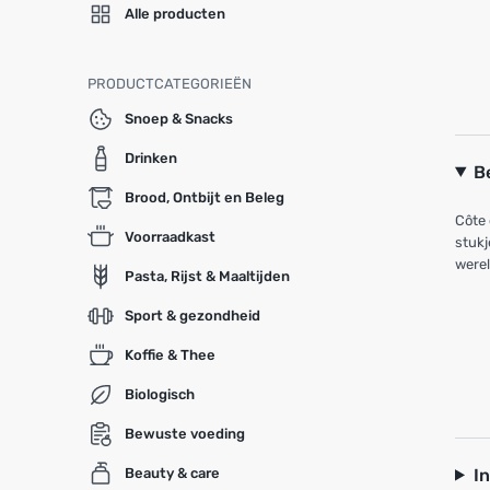
Alle producten
PRODUCTCATEGORIEËN
Snoep & Snacks
Drinken
B
Brood, Ontbijt en Beleg
Côte 
Voorraadkast
stukj
were
Pasta, Rijst & Maaltijden
Sport & gezondheid
Koffie & Thee
Biologisch
Bewuste voeding
I
Beauty & care