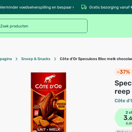
Verminder voedselverspilling en bespaar ›
Gratis bezorging vanaf 
pagina
Snoep & Snacks
Côte d'Or Speculoos Bloc melk chocola
-37%
Speculoos Bloc melk chocolade
reep
Côte d'
2 s
3
,
5,8