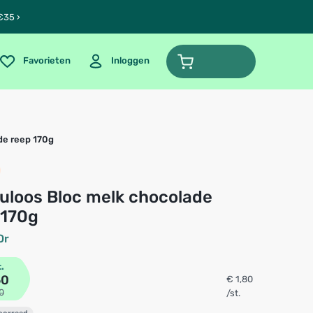
€35 ›
Favorieten
Inloggen
de reep 170g
 170g
Or
t.
60
€ 1,80
0
/st.