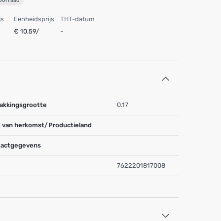
voorraad
js
Eenheidsprijs
THT-datum
€ 10,59/
-
akkingsgrootte
0.17
 van herkomst/Productieland
actgegevens
7622201817008