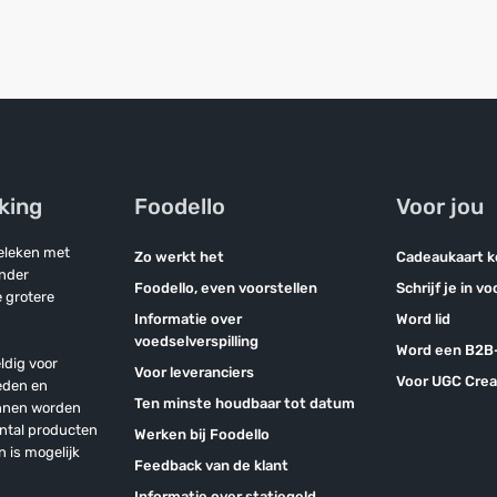
jking
Foodello
Voor jou
geleken met
Zo werkt het
Cadeaukaart 
onder
Foodello, even voorstellen
Schrijf je in v
 grotere
Informatie over
Word lid
voedselverspilling
Word een B2B-
ldig voor
Voor leveranciers
Voor UGC Crea
eden en
Ten minste houdbaar tot datum
unnen worden
antal producten
Werken bij Foodello
n is mogelijk
Feedback van de klant
Informatie over statiegeld