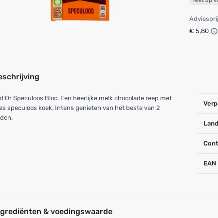
Niet op 
Adviespri
€ 5,80
eschrijving
d’Or Speculoos Bloc. Een heerlijke melk chocolade reep met
Verp
es speculoos koek. Intens genieten van het beste van 2
lden.
Land
Cont
EAN
ngrediënten & voedingswaarde