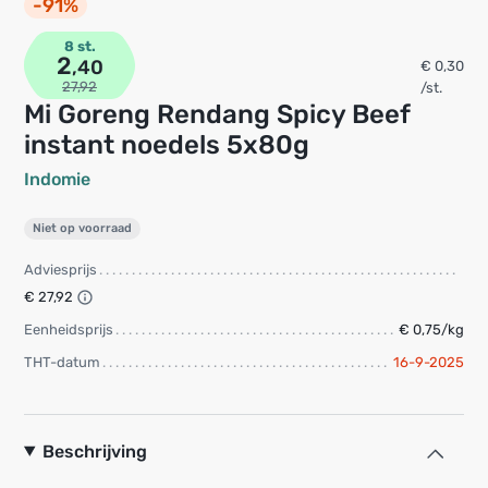
-91%
8 st.
2
,40
€ 0,30
27,92
/st.
Mi Goreng Rendang Spicy Beef
instant noedels 5x80g
Indomie
Niet op voorraad
Adviesprijs
€ 27,92
Eenheidsprijs
€ 0,75/kg
THT-datum
16-9-2025
Beschrijving