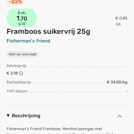
-22%
2 st.
1
,70
€ 0,85
2,18
/st.
Framboos suikervrij 25g
Fisherman's friend
Niet op voorraad
Adviesprijs
€ 2,18
Eenheidsprijs
€ 34,00/kg
THT-datum
-
Beschrijving
Fisherman’s Friend Framboos. Menthol lozenges met