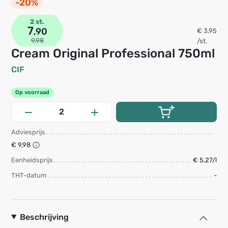
-20%
2 st.
7
,90
€ 3,95
9,98
/st.
Cream Original Professional 750ml
CIF
Op voorraad
Adviesprijs
€ 9,98
Eenheidsprijs
€ 5,27/l
THT-datum
-
Beschrijving