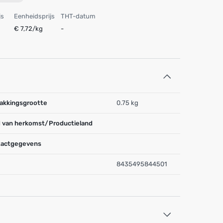
js
Eenheidsprijs
THT-datum
€ 7,72/kg
-
akkingsgrootte
0.75 kg
 van herkomst/Productieland
actgegevens
8435495844501