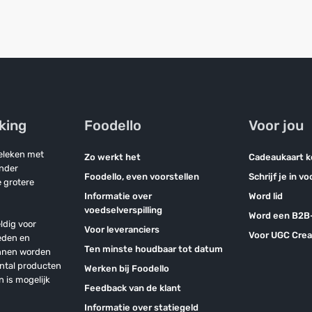
jking
Foodello
Voor jou
geleken met
Zo werkt het
Cadeaukaart 
onder
Foodello, even voorstellen
Schrijf je in v
 grotere
Informatie over
Word lid
voedselverspilling
Word een B2B-
ldig voor
Voor leveranciers
Voor UGC Crea
eden en
Ten minste houdbaar tot datum
unnen worden
antal producten
Werken bij Foodello
n is mogelijk
Feedback van de klant
Informatie over statiegeld