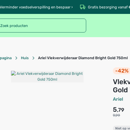
Verminder voedselverspilling en bespaar ›
Gratis bezorging vanaf 
pagina
Huis
Ariel Vlekverwijderaar Diamond Bright Gold 750ml
-42%
Vlekverwijderaar Diamond Bright
Gold
Ariel
5
,79
9,99
Niet op 