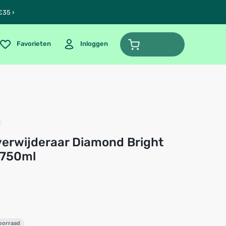
€35 ›
Favorieten
Inloggen
 750ml
voorraad