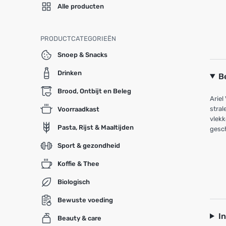
Alle producten
PRODUCTCATEGORIEËN
Snoep & Snacks
Drinken
B
Brood, Ontbijt en Beleg
Ariel
stral
Voorraadkast
vlekk
Pasta, Rijst & Maaltijden
gesch
Sport & gezondheid
Koffie & Thee
Biologisch
Bewuste voeding
I
Beauty & care