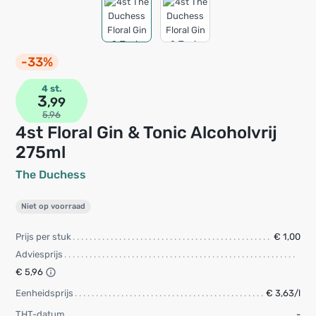
-33%
4 st.
3
,99
5,96
4st Floral Gin & Tonic Alcoholvrij
275ml
The Duchess
Niet op voorraad
Prijs per stuk
€ 1,00
Adviesprijs
€ 5,96
Eenheidsprijs
€ 3,63/l
THT-datum
-