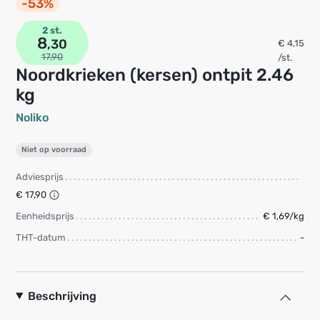
-53%
2 st.
8
,30
€ 4,15
17,90
/st.
Noordkrieken (kersen) ontpit 2.46
kg
Noliko
Niet op voorraad
Adviesprijs
€ 17,90
Eenheidsprijs
€ 1,69/kg
THT-datum
-
Beschrijving