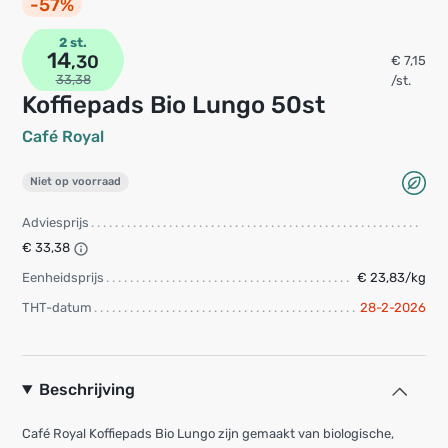
-57%
2 st.
14
,30
€ 7,15
33,38
/st.
Koffiepads Bio Lungo 50st
Café Royal
Niet op voorraad
Adviesprijs
€ 33,38
Eenheidsprijs
€ 23,83/kg
THT-datum
28-2-2026
Beschrijving
Café Royal Koffiepads Bio Lungo zijn gemaakt van biologische,