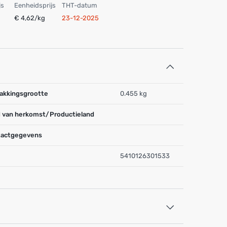
js
Eenheidsprijs
THT-datum
€ 4,62/kg
23-12-2025
akkingsgrootte
0.455 kg
 van herkomst/Productieland
actgegevens
5410126301533