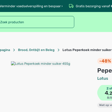
Verminder voedselverspilling en bespaar ›
Gratis bezorging vanaf 
pagina
Brood, Ontbijt en Beleg
Lotus Peperkoek minder suiker
-48%
Pep
Lotus
2 s
4
,
8,1
Niet op 