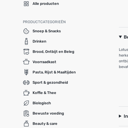
Alle producten
PRODUCTCATEGORIEËN
Snoep & Snacks
B
Drinken
Lotus
Brood, Ontbijt en Beleg
herke
ontbi
Voorraadkast
bevat
Pasta, Rijst & Maaltijden
Sport & gezondheid
Koffie & Thee
Biologisch
Bewuste voeding
I
Beauty & care