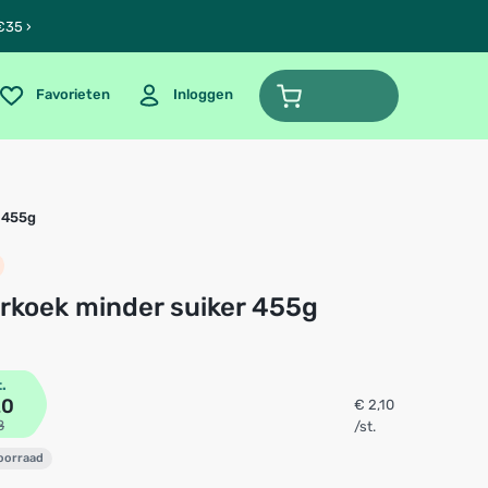
€35 ›
Favorieten
Inloggen
 455g
erkoek minder suiker 455g
t.
20
€ 2,10
8
/st.
voorraad