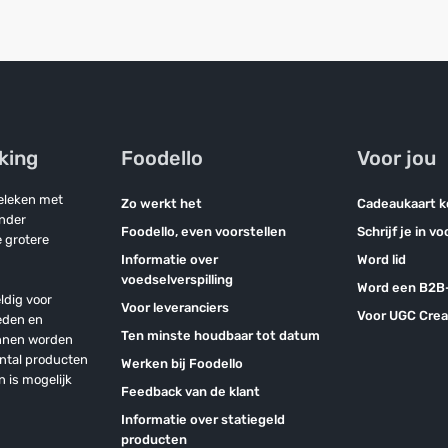
jking
Foodello
Voor jou
geleken met
Zo werkt het
Cadeaukaart 
onder
Foodello, even voorstellen
Schrijf je in v
 grotere
Informatie over
Word lid
voedselverspilling
Word een B2B-
ldig voor
Voor leveranciers
Voor UGC Crea
eden en
Ten minste houdbaar tot datum
unnen worden
antal producten
Werken bij Foodello
n is mogelijk
Feedback van de klant
Informatie over statiegeld
producten