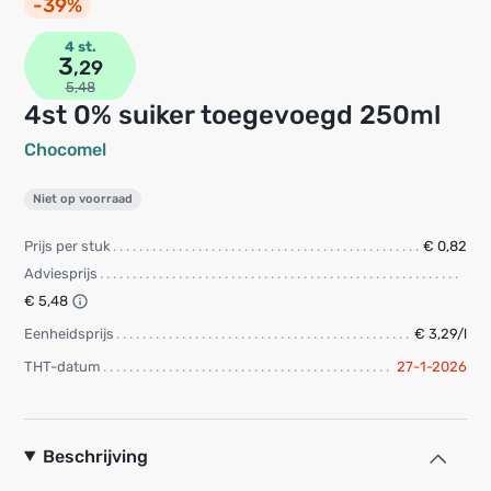
-39%
4 st.
3
,29
5,48
4st 0% suiker toegevoegd 250ml
Chocomel
Niet op voorraad
Prijs per stuk
€ 0,82
Adviesprijs
€ 5,48
Eenheidsprijs
€ 3,29/l
THT-datum
27-1-2026
Beschrijving