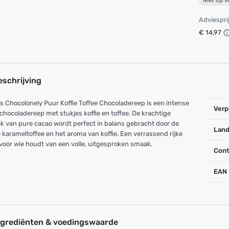
Niet op 
Adviespri
€ 14,97
eschrijving
s Chocolonely Puur Koffie Toffee Chocoladereep is een intense
Verp
chocoladereep met stukjes koffie en toffee. De krachtige
 van pure cacao wordt perfect in balans gebracht door de
Land
 karameltoffee en het aroma van koffie. Een verrassend rijke
voor wie houdt van een volle, uitgesproken smaak.
Cont
EAN
ngrediënten & voedingswaarde