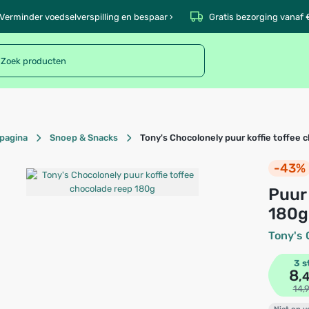
Verminder voedselverspilling en bespaar ›
Gratis bezorging vanaf 
pagina
Snoep & Snacks
Tony's Chocolonely puur koffie toffee 
-43%
puur koffie toffee chocolade reep
180g
Tony's 
3 s
8
,
14,