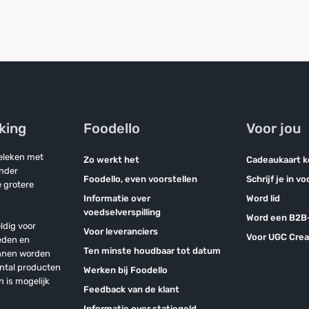
jking
Foodello
Voor jou
geleken met
Zo werkt het
Cadeaukaart 
onder
Foodello, even voorstellen
Schrijf je in v
 grotere
Informatie over
Word lid
voedselverspilling
Word een B2B-
ldig voor
Voor leveranciers
Voor UGC Crea
eden en
Ten minste houdbaar tot datum
unnen worden
antal producten
Werken bij Foodello
n is mogelijk
Feedback van de klant
Informatie over statiegeld