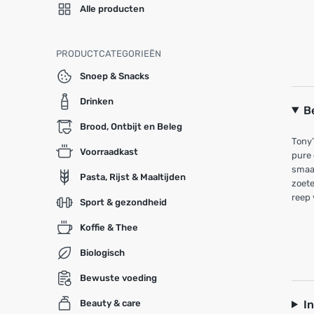
Alle producten
PRODUCTCATEGORIEËN
Snoep & Snacks
Drinken
B
Brood, Ontbijt en Beleg
Tony’
Voorraadkast
pure 
smaak
Pasta, Rijst & Maaltijden
zoete
reep 
Sport & gezondheid
Koffie & Thee
Biologisch
Bewuste voeding
I
Beauty & care