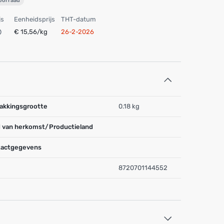
voorraad
js
Eenheidsprijs
THT-datum
€ 15,56/kg
26-2-2026
akkingsgrootte
0.18 kg
 van herkomst/Productieland
actgegevens
8720701144552