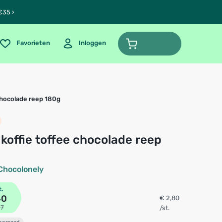
€35 ›
Favorieten
Inloggen
chocolade reep 180g
Chocolonely
t.
40
€ 2,80
97
/st.