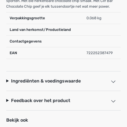
sporten. Met die herkenbare chocolate chip smaak. Met Clif Bar
Chocolate Chip geef je elk tussendoortje net wat meer power.
Verpakkingsgrootte
0.068 kg
Land van herkomst/Productieland
Contactgegevens
EAN
722252387479
Ingrediënten & voedingswaarde
Feedback over het product
Bekijk ook