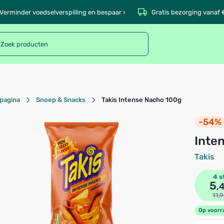
Verminder voedselverspilling en bespaar ›
Gratis bezorging vanaf 
pagina
Snoep & Snacks
Takis Intense Nacho 100g
-54%
Inte
Takis
4 s
5
,
11,
Op voorr