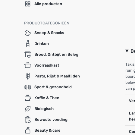
Alle producten
PRODUCTCATEGORIEËN
Snoep & Snacks
Drinken
B
Brood, Ontbijt en Beleg
Takis
Voorraadkast
romig
Pasta, Rijst & Maaltijden
boord
belev
Sport & gezondheid
van p
Koffie & Thee
Ve
Biologisch
La
he
Bewuste voeding
Beauty & care
Co