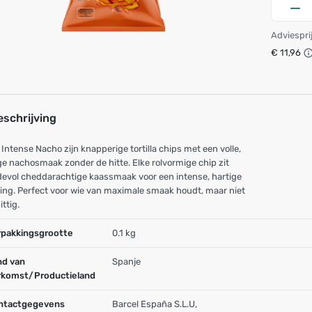
Adviespri
€ 11,96
eschrijving
 Intense Nacho zijn knapperige tortilla chips met een volle,
e nachosmaak zonder de hitte. Elke rolvormige chip zit
evol cheddarachtige kaassmaak voor een intense, hartige
ing. Perfect voor wie van maximale smaak houdt, maar niet
ittig.
rpakkingsgrootte
0.1 kg
nd van
Spanje
rkomst/Productieland
ntactgegevens
Barcel España S.L.U,