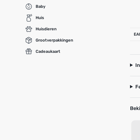
Baby
Huis
Huisdieren
EA
Grootverpakkingen
Cadeaukaart
I
F
Beki