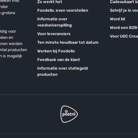
geleken met
Zo werkt het
Cadeaukaart 
onder
Foodello, even voorstellen
Schrijf je in v
 grotere
Informatie over
Word lid
voedselverspilling
Word een B2B-
ldig voor
Voor leveranciers
Voor UGC Crea
eden en
Ten minste houdbaar tot datum
unnen worden
antal producten
Werken bij Foodello
n is mogelijk
Feedback van de klant
Informatie over statiegeld
producten