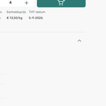
js
Eenheidsprijs
THT-datum
€ 13,50/kg
5-9-2026