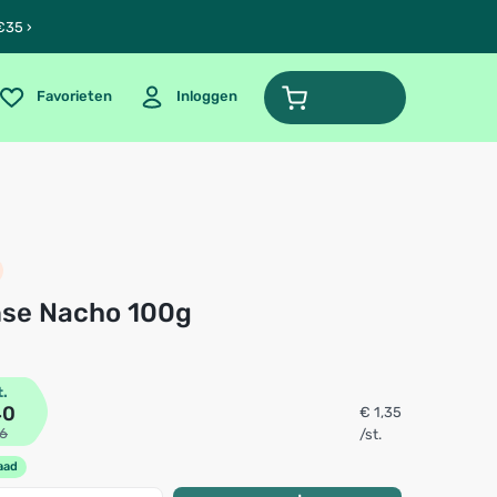
€35 ›
Favorieten
Inloggen
nse Nacho 100g
t.
40
€ 1,35
96
/st.
aad