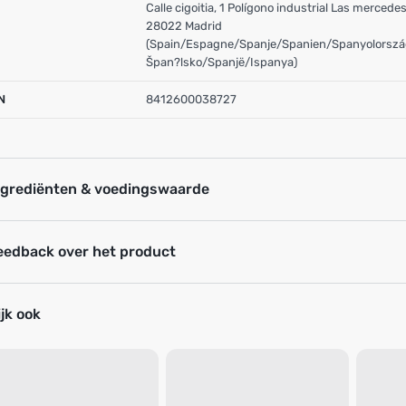
Calle cigoitia, 1 Polígono industrial Las mercedes
28022 Madrid
(Spain/Espagne/Spanje/Spanien/Spanyolorszá
Špan?lsko/Spanjë/Ispanya)
N
8412600038727
ngrediënten & voedingswaarde
eedback over het product
jk ook