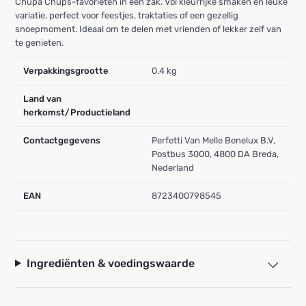
Chupa Chups-favorieten in één zak. Vol kleurrijke smaken en leuke
variatie, perfect voor feestjes, traktaties of een gezellig
snoepmoment. Ideaal om te delen met vrienden of lekker zelf van
te genieten.
Verpakkingsgrootte
0.4 kg
Land van
herkomst/Productieland
Contactgegevens
Perfetti Van Melle Benelux B.V,
Postbus 3000, 4800 DA Breda,
Nederland
EAN
8723400798545
Ingrediënten & voedingswaarde