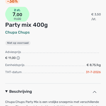
-36%
2 st.
7
,00
€ 3,50
11,00
/st.
Party mix 400g
Chupa Chups
Niet op voorraad
Adviesprijs
€ 11,00
Eenheidsprijs
€ 8,75/kg
THT-datum
31-7-2026
Beschrijving
Chupa Chups Party Mix is een vrolijke snoepmix met verschillende