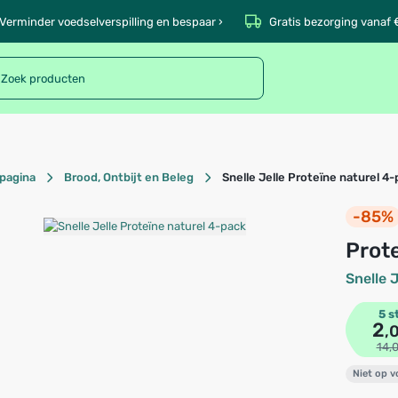
Verminder voedselverspilling en bespaar ›
Gratis bezorging vanaf 
pagina
Brood, Ontbijt en Beleg
Snelle Jelle Proteïne naturel 4
-85%
Pro
Snelle J
5 s
2
,
14,
Niet op 