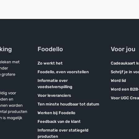
jking
Foodello
Voor jou
geleken met
Zo werkt het
Cadeaukaart 
onder
Foodello, even voorstellen
Schrijf je in v
 grotere
Informatie over
Word lid
voedselverspilling
Word een B2B-
ldig voor
Voor leveranciers
Voor UGC Crea
eden en
Ten minste houdbaar tot datum
unnen worden
antal producten
Werken bij Foodello
n is mogelijk
Feedback van de klant
Informatie over statiegeld
producten