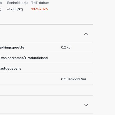
js
Eenheidsprijs
THT-datum
€ 2,00/kg
10-2-2026
akkingsgrootte
0.2 kg
 van herkomst/Productieland
actgegevens
8710432211944