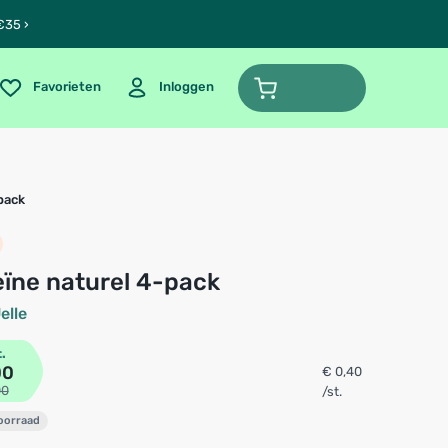
€35 ›
Favorieten
Inloggen
-pack
teïne naturel 4-pack
elle
t.
00
€ 0,40
00
/st.
voorraad