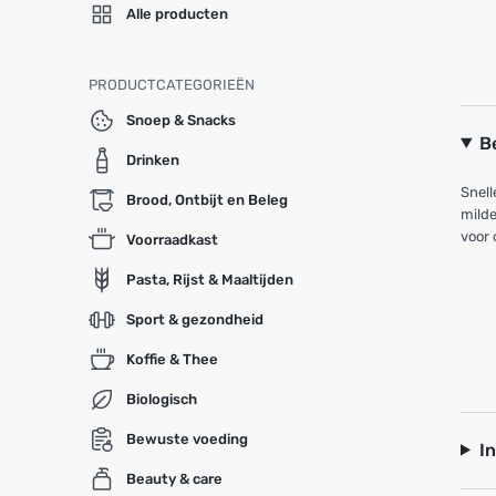
Alle producten
PRODUCTCATEGORIEËN
Snoep & Snacks
B
Drinken
Snell
Brood, Ontbijt en Beleg
milde
voor 
Voorraadkast
Pasta, Rijst & Maaltijden
Sport & gezondheid
Koffie & Thee
Biologisch
Bewuste voeding
I
Beauty & care