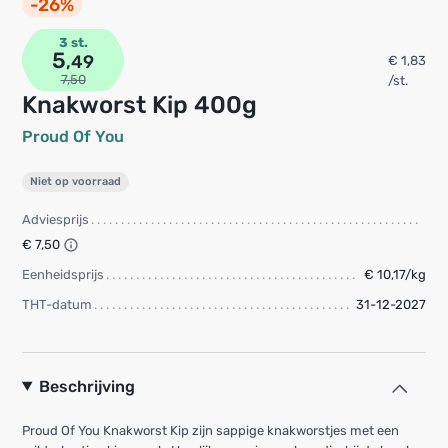
-26%
3 st.
5
,49
€ 1,83
7,50
/st.
Knakworst Kip 400g
Proud Of You
Niet op voorraad
Adviesprijs
€ 7,50
Eenheidsprijs
€ 10,17/kg
THT-datum
31-12-2027
Beschrijving
Proud Of You Knakworst Kip zijn sappige knakworstjes met een