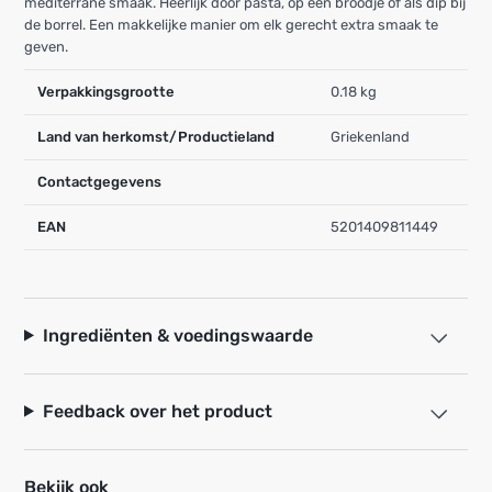
mediterrane smaak. Heerlijk door pasta, op een broodje of als dip bij
de borrel. Een makkelijke manier om elk gerecht extra smaak te
geven.
Verpakkingsgrootte
0.18 kg
Land van herkomst/Productieland
Griekenland
Contactgegevens
EAN
5201409811449
Ingrediënten & voedingswaarde
Feedback over het product
Bekijk ook