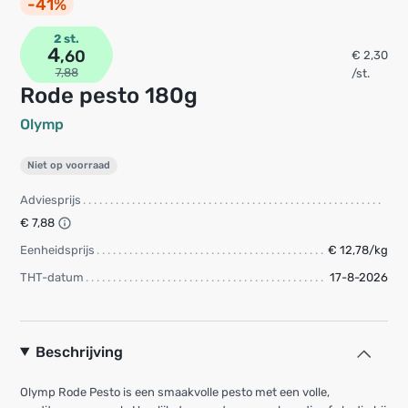
-41%
2 st.
4
,60
€ 2,30
7,88
/st.
rode pesto 180g
Olymp
Niet op voorraad
Adviesprijs
€ 7,88
Eenheidsprijs
€ 12,78/kg
THT-datum
17-8-2026
Beschrijving
Olymp Rode Pesto is een smaakvolle pesto met een volle,