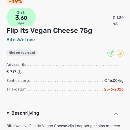
-49%
3 st.
3
,60
€ 1,20
7,17
/st.
Flip Its Vegan Cheese 75g
BitesWeLove
Niet op voorraad
Adviesprijs
€ 7,17
Eenheidsprijs
€ 16,00/kg
THT-datum
25-6-2026
Beschrijving
BitesWeLove Flip Its Vegan Cheese zijn knapperige chips met een