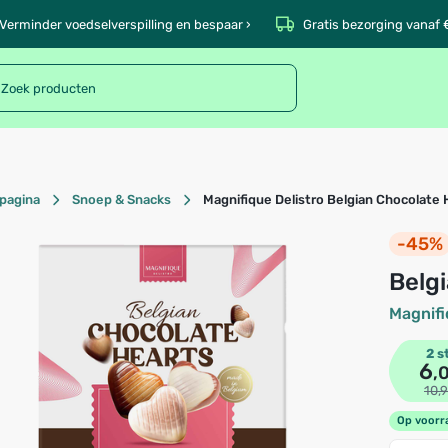
Verminder voedselverspilling en bespaar ›
Gratis bezorging vanaf 
pagina
Snoep & Snacks
Magnifique Delistro Belgian Chocolate 
-45%
Bel
Magnifi
2 s
6
,
10,
Op voorr