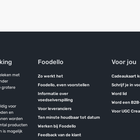
jking
Foodello
Voor jou
geleken met
Zo werkt het
Cadeaukaart 
onder
Foodello, even voorstellen
Schrijf je in v
 grotere
Informatie over
Word lid
voedselverspilling
Word een B2B-
ldig voor
Voor leveranciers
Voor UGC Crea
eden en
Ten minste houdbaar tot datum
unnen worden
antal producten
Werken bij Foodello
n is mogelijk
Feedback van de klant