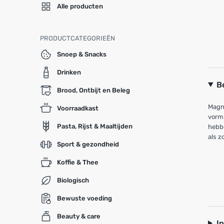
Alle producten
PRODUCTCATEGORIEËN
Snoep & Snacks
Drinken
B
Brood, Ontbijt en Beleg
Magni
Voorraadkast
vorm 
Pasta, Rijst & Maaltijden
hebbe
als z
Sport & gezondheid
Koffie & Thee
Biologisch
Bewuste voeding
Beauty & care
I