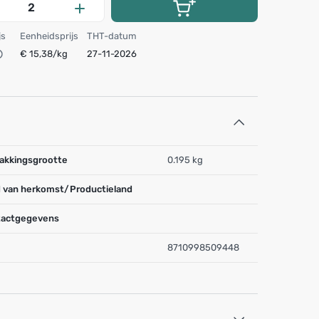
js
Eenheidsprijs
THT-datum
€ 15,38/kg
27-11-2026
akkingsgrootte
0.195 kg
 van herkomst/Productieland
actgegevens
8710998509448