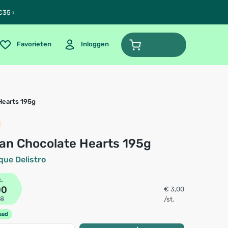
€35 ›
Favorieten
Inloggen
Hearts 195g
gian Chocolate Hearts 195g
que Delistro
t.
00
€ 3,00
98
/st.
aad