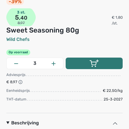
-39%
3 st.
5
,40
€ 1,80
8,97
/st.
Sweet Seasoning 80g
Wild Chefs
Op voorraad
Adviesprijs
€ 8,97
Eenheidsprijs
€ 22,50/kg
THT-datum
25-3-2027
Beschrijving