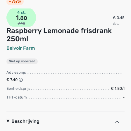
-75%
4 st.
1
,80
€ 0,45
7,40
/st.
Raspberry Lemonade frisdrank
250ml
Belvoir Farm
Niet op voorraad
Adviesprijs
€ 7,40
Eenheidsprijs
€ 1,80/l
THT-datum
-
Beschrijving