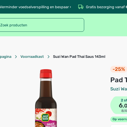
Verminder voedselverspilling en bespaar ›
Gratis bezorging vanaf 
pagina
Voorraadkast
Suzi Wan Pad Thai Saus 143ml
-25%
Pad
Suzi W
2 s
6
,
8,1
Op voorr