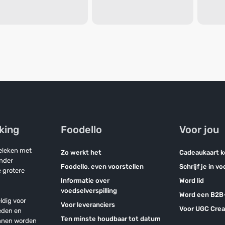
jking
Foodello
Voor jou
geleken met
Zo werkt het
Cadeaukaart 
onder
Foodello, even voorstellen
Schrijf je in v
 grotere
Informatie over
Word lid
voedselverspilling
Word een B2B-
ldig voor
Voor leveranciers
Voor UGC Crea
eden en
Ten minste houdbaar tot datum
unnen worden