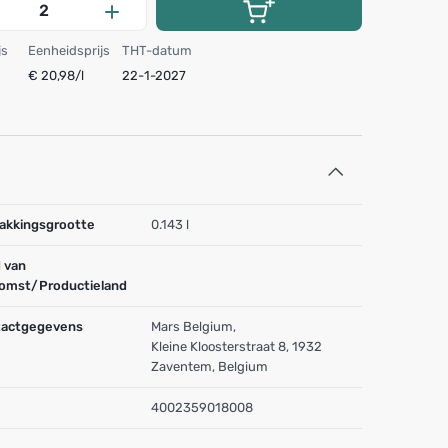
js
Eenheidsprijs
THT-datum
€ 20,98/l
22-1-2027
akkingsgrootte
0.143 l
 van
omst/Productieland
actgegevens
Mars Belgium,
Kleine Kloosterstraat 8, 1932
Zaventem, Belgium
4002359018008