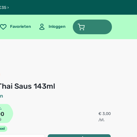
€35 ›
Favorieten
Inloggen
 Thai Saus 143ml
an
t.
00
€ 3,00
0
/st.
aad