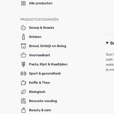
Alle producten
PRODUCTCATEGORIEËN
Snoep & Snacks
Drinken
B
Brood, Ontbijt en Beleg
Suzi 
Voorraadkast
zoet-
Pasta, Rijst & Maaltijden
wokke
je sn
Sport & gezondheid
Koffie & Thee
Biologisch
Bewuste voeding
Beauty & care