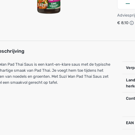
Adviespri
€ 8,10
eschrijving
Wan Pad Thai Saus is een kant-en-klare saus met de typische
Verp
hartige smaak van Pad Thai. Je voegt hem toe tijdens het
n van noedels en groenten. Met Suzi Wan Pad Thai Saus zet
Land
el een smaakvol gerecht op tafel.
herk
Cont
EAN