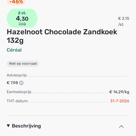
-46%
2 st.
4
,30
€ 2,15
7,98
/st.
Hazelnoot Chocolade Zandkoek
132g
Céréal
Niet op voorraad
Adviesprijs
€ 7,98
Eenheidsprijs
€ 16,29/kg
THT-datum
31-7-2026
Beschrijving