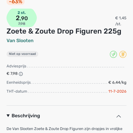
-63%
2 st.
2
,90
€ 1,45
7,98
/st.
Zoete & Zoute Drop Figuren 225g
Van Slooten
Niet op voorraad
Adviesprijs
€ 7,98
Eenheidsprijs
€ 6,44/kg
THT-datum
11-7-2026
Beschrijving
De Van Slooten Zoete & Zoute Drop Figuren zijn dropjes in vrolijke