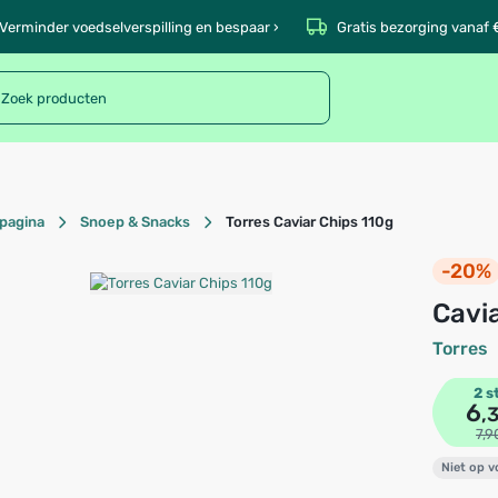
Verminder voedselverspilling en bespaar ›
Gratis bezorging vanaf 
pagina
Snoep & Snacks
Torres Caviar Chips 110g
-20%
Cav
Torres
2 s
6
,
7,9
Niet op 