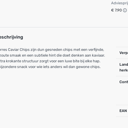
Adviespri
€ 7,90
eschrijving
rres Caviar Chips zijn dun gesneden chips met een verfijnde,
Verp
 zoute smaak en een subtiele hint die doet denken aan kaviaar.
tra krokante structuur zorgt voor een luxe bite bij elke hap.
Land
ijzondere snack voor wie iets anders wil dan gewone chips.
herk
Cont
EAN