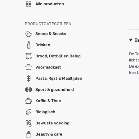
Alle producten
PRODUCTCATEGORIEËN
Snoep & Snacks
B
Drinken
De To
Brood, Ontbijt en Beleg
licht
De ex
Voorraadkast
Een b
Pasta, Rijst & Maaltijden
Sport & gezondheid
Koffie & Thee
Biologisch
Bewuste voeding
Beauty & care