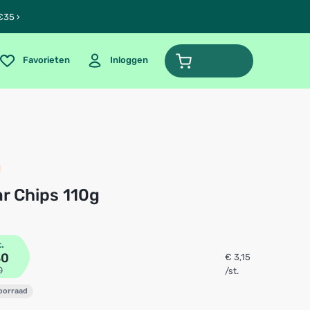
€35 ›
Favorieten
Inloggen
iar Chips 110g
t.
30
€ 3,15
0
/st.
voorraad