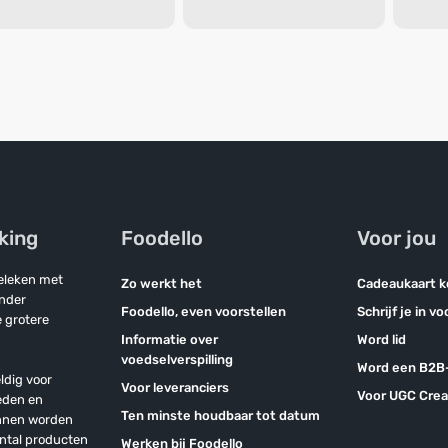
jking
Foodello
Voor jou
geleken met
Zo werkt het
Cadeaukaart 
onder
Foodello, even voorstellen
Schrijf je in v
 grotere
Informatie over
Word lid
voedselverspilling
Word een B2B-
ldig voor
Voor leveranciers
Voor UGC Crea
eden en
Ten minste houdbaar tot datum
unnen worden
antal producten
Werken bij Foodello