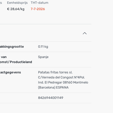
js
Eenheidsprijs
THT-datum
€ 28,64/kg
7-7-2026
akkingsgrootte
0.11 kg
 van
Spanje
omst/Productieland
actgegevens
Patatas fritas torres sl,
C/Verneda del Congost N°4Pol.
Ind. El Pedregar 08160 Montmelo
(Barcelona) ESPANA
8426944001149