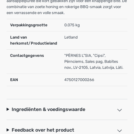
aardappelpuree die kort gebakken zijn voor een knapperige bite. De
combinatie van zoete honing en rokerige BBQ-smaak zorgt voor
een verrassende en volle smaak.
Verpakkingsgrootte
0.075 kg
Land van
Letland
herkomst/Productieland
Contactgegevens
"PËRNES L"SIA, "Cipsi",
Përnciems, Sales pag, Babïtes
nov., LV-2105, Latvia, Latvija, Läti.
EAN
4750127000266
Ingrediënten & voedingswaarde
Feedback over het product