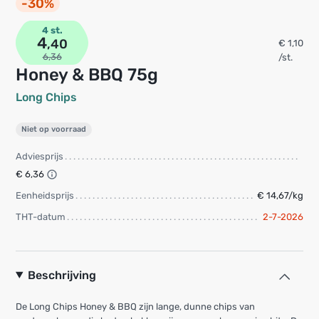
-30%
4 st.
4
,40
€ 1,10
6,36
/st.
Honey & BBQ 75g
Long Chips
Niet op voorraad
Adviesprijs
€ 6,36
Eenheidsprijs
€ 14,67/kg
THT-datum
2-7-2026
Beschrijving
De Long Chips Honey & BBQ zijn lange, dunne chips van