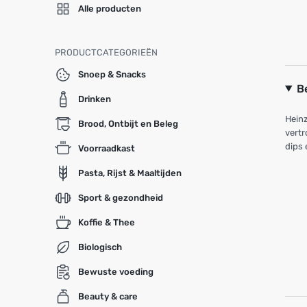
Alle producten
PRODUCTCATEGORIEËN
Snoep & Snacks
B
Drinken
Heinz
Brood, Ontbijt en Beleg
vertr
dips 
Voorraadkast
Pasta, Rijst & Maaltijden
Sport & gezondheid
Koffie & Thee
Biologisch
Bewuste voeding
Beauty & care