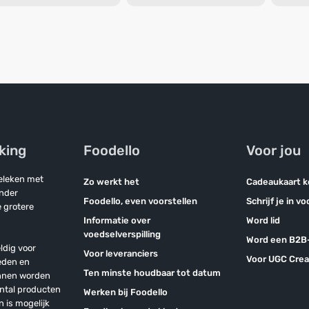
jking
Foodello
Voor jou
geleken met
Zo werkt het
Cadeaukaart 
onder
Foodello, even voorstellen
Schrijf je in v
 grotere
Informatie over
Word lid
voedselverspilling
Word een B2B-
ldig voor
Voor leveranciers
Voor UGC Crea
eden en
Ten minste houdbaar tot datum
unnen worden
antal producten
Werken bij Foodello
n is mogelijk