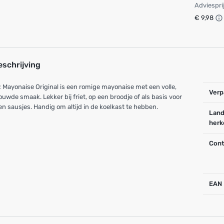
Adviespri
€ 9,98
eschrijving
 Mayonaise Original is een romige mayonaise met een volle,
Verp
ouwde smaak. Lekker bij friet, op een broodje of als basis voor
en sausjes. Handig om altijd in de koelkast te hebben.
Land
herk
Cont
EAN