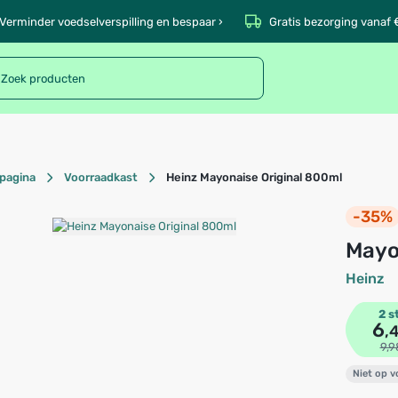
Verminder voedselverspilling en bespaar ›
Gratis bezorging vanaf 
pagina
Voorraadkast
Heinz Mayonaise Original 800ml
-35%
May
Heinz
2 s
6
,
9,9
Niet op 