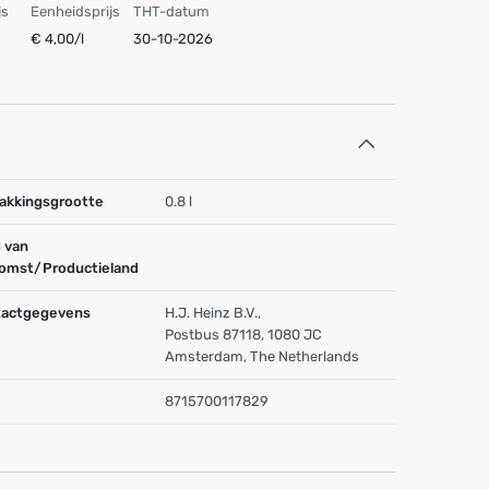
js
Eenheidsprijs
THT-datum
€ 4,00/l
30-10-2026
akkingsgrootte
0.8 l
 van
omst/Productieland
actgegevens
H.J. Heinz B.V.,
Postbus 87118, 1080 JC
Amsterdam, The Netherlands
8715700117829