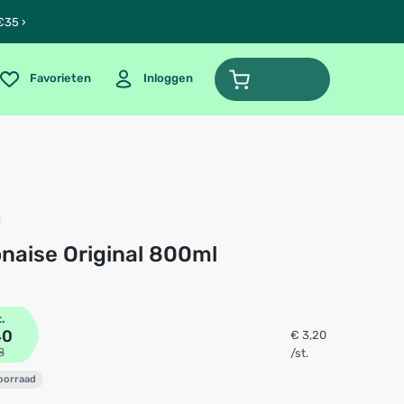
€35 ›
Favorieten
Inloggen
onaise Original 800ml
t.
40
€ 3,20
8
/st.
voorraad