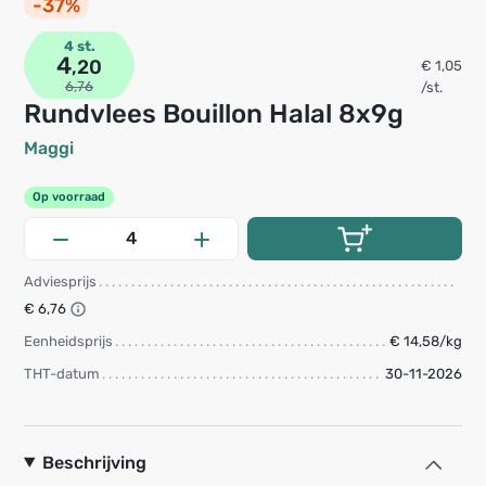
-37%
4 st.
4
,20
€ 1,05
6,76
/st.
Rundvlees Bouillon Halal 8x9g
Maggi
Op voorraad
Adviesprijs
€ 6,76
Eenheidsprijs
€ 14,58/kg
THT-datum
30-11-2026
Beschrijving