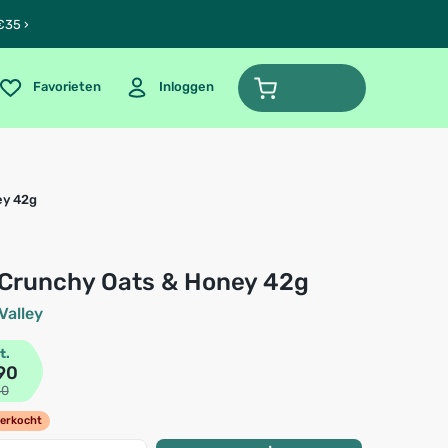
€35 ›
Favorieten
Inloggen
ey 42g
t Crunchy Oats & Honey 42g
Valley
t.
90
60
verkocht