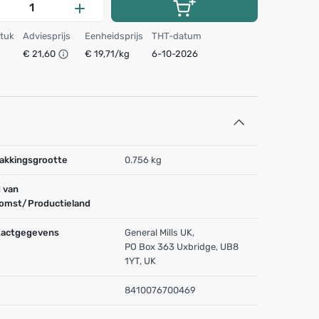
stuk
Adviesprijs
Eenheidsprijs
THT-datum
€ 21,60
€ 19,71/kg
6-10-2026
akkingsgrootte
0.756 kg
 van
omst/Productieland
actgegevens
General Mills UK,
PO Box 363 Uxbridge, UB8
1YT, UK
8410076700469