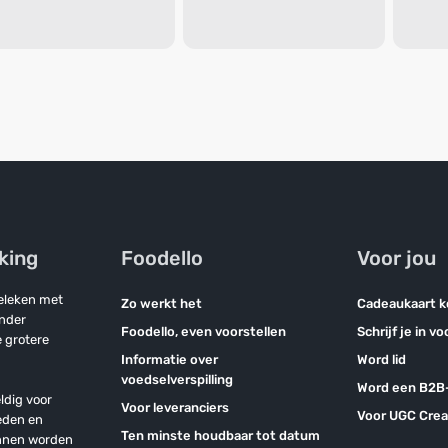
jking
Foodello
Voor jou
geleken met
Zo werkt het
Cadeaukaart 
onder
Foodello, even voorstellen
Schrijf je in v
 grotere
Informatie over
Word lid
voedselverspilling
Word een B2B-
ldig voor
Voor leveranciers
Voor UGC Crea
eden en
Ten minste houdbaar tot datum
unnen worden