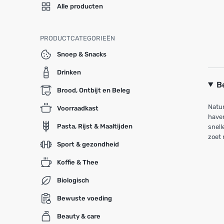
Alle producten
PRODUCTCATEGORIEËN
Snoep & Snacks
Drinken
B
Brood, Ontbijt en Beleg
Natur
Voorraadkast
haver
Pasta, Rijst & Maaltijden
snell
zoet 
Sport & gezondheid
Koffie & Thee
Biologisch
Bewuste voeding
Beauty & care