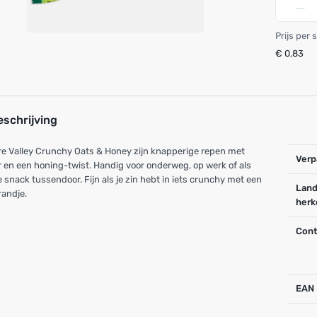
Prijs per 
€ 0,83
eschrijving
e Valley Crunchy Oats & Honey zijn knapperige repen met
Verp
 en een honing-twist. Handig voor onderweg, op werk of als
e snack tussendoor. Fijn als je zin hebt in iets crunchy met een
Land
randje.
herk
Cont
EAN