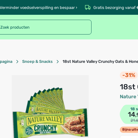
Verminder voedselverspilling en bespaar ›
Gratis bezorging vanaf 
pagina
Snoep & Snacks
18st Nature Valley Crunchy Oats & Hon
-31%
18s
Nature 
18 s
14
,
21,
Bijna uit