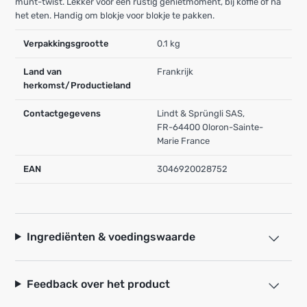
munt-twist. Lekker voor een rustig genietmoment, bij koffie of na
het eten. Handig om blokje voor blokje te pakken.
Verpakkingsgrootte
0.1 kg
Land van
Frankrijk
herkomst/Productieland
Contactgegevens
Lindt & Sprüngli SAS,
FR-64400 Oloron-Sainte-
Marie France
EAN
3046920028752
Ingrediënten & voedingswaarde
Feedback over het product