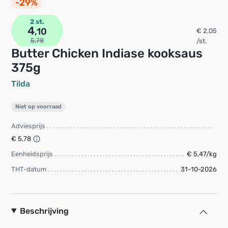
-29%
2 st.
4
,10
€ 2,05
5,78
/st.
Butter Chicken Indiase kooksaus
375g
Tilda
Niet op voorraad
Adviesprijs
€ 5,78
Eenheidsprijs
€ 5,47/kg
THT-datum
31-10-2026
Beschrijving